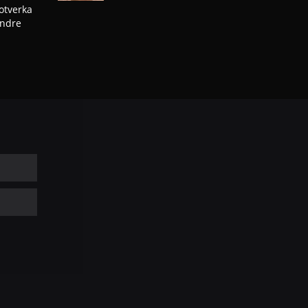
otverka
indre