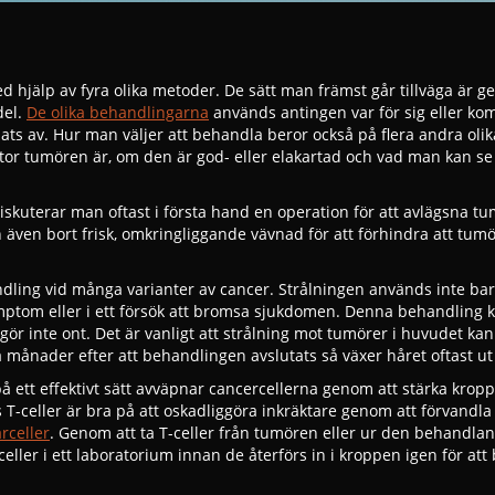
 hjälp av fyra olika metoder. De sätt man främst går tillväga är 
del.
De olika behandlingarna
används antingen var för sig eller ko
ts av. Hur man väljer att behandla beror också på flera andra olik
tor tumören är, om den är god- eller elakartad och vad man kan se
iskuterar man oftast i första hand en operation för att avlägsna t
ven bort frisk, omkringliggande vävnad för att förhindra att tum
ling vid många varianter av cancer. Strålningen används inte bara
ymptom eller i ett försök att bromsa sjukdomen. Denna behandling 
ör inte ont. Det är vanligt att strålning mot tumörer i huvudet kan
ra månader efter att behandlingen avslutats så växer håret oftast ut
ett effektivt sätt avväpnar cancercellerna genom att stärka krop
 T-celler är bra på att oskadliggöra inkräktare genom att förvandla 
rceller
. Genom att ta T-celler från tumören eller ur den behandla
ller i ett laboratorium innan de återförs in i kroppen igen för att 