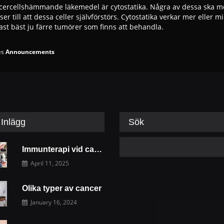
ncercellshämmande läkemedel är cytostatika. Några av dessa ska m
 till att dessa celler självförstörs. Cytostatika verkar mer eller m
tast bäst ju färre tumörer som finns att behandla.
es
Announcements
Inlägg
Sök
Immunterapi vid cancer – hur vårt eget immunförsvar kan bekämpa sjukdomen
April 11, 2025
Olika typer av cancer
January 16, 2024