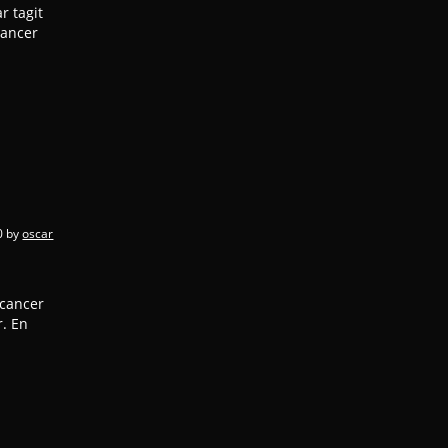
r tagit
cancer
0
by
oscar
 cancer
r. En