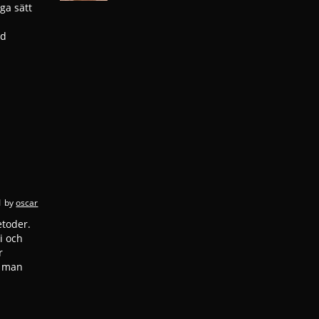
ga sätt
od
1
by
oscar
etoder.
i och
r
r man