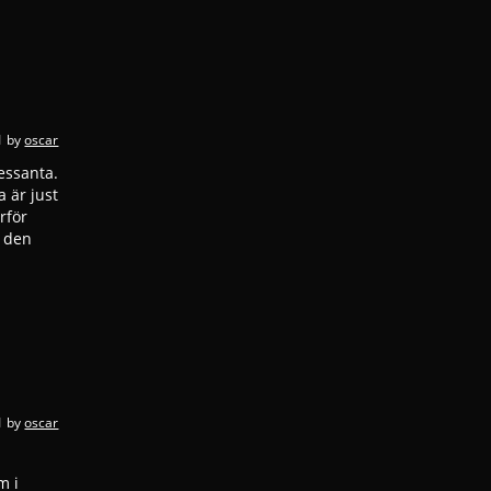
1
by
oscar
essanta.
 är just
rför
d den
1
by
oscar
m i