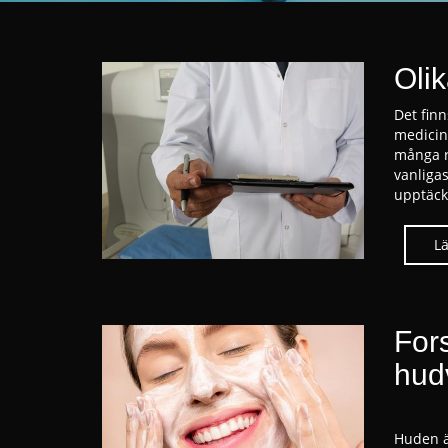
Oli
Det fin
medicin
många r
vanliga
upptäck
For
hud
Huden ä