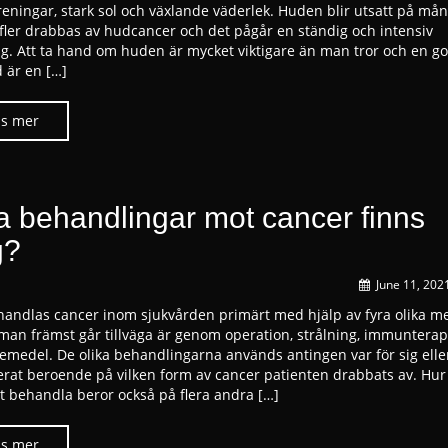
reningar, stark sol och växlande väderlek. Huden blir utsatt på mån
t fler drabbas av hudcancer och det pågår en ständig och intensiv
ng. Att ta hand om huden är mycket viktigare än man tror och en g
 är en […]
ka behandlingar mot cancer finns
g?
June 11, 202
handlas cancer inom sjukvården primärt med hjälp av fyra olika m
 man främst går tillväga är genom operation, strålning, immunterap
emedel. De olika behandlingarna används antingen var för sig elle
rat beroende på vilken form av cancer patienten drabbats av. Hu
tt behandla beror också på flera andra […]