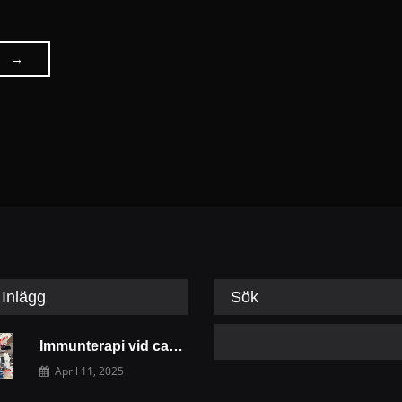
→
Posts
navigation
Inlägg
Sök
Immunterapi vid cancer – hur vårt eget immunförsvar kan bekämpa sjukdomen
April 11, 2025