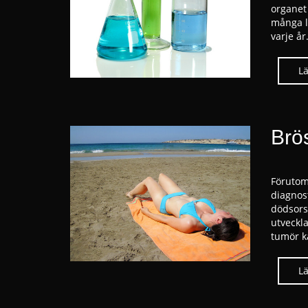
organet
många l
varje år
Brö
Förutom
diagnos
dödsors
utveckla
tumör k