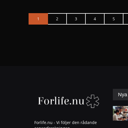
1
2
3
4
5
Nya 
Forlife.nu - Vi följer den rådande