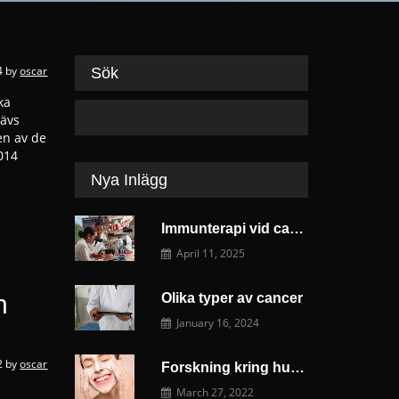
4
by
oscar
Sök
ka
rävs
en av de
014
Nya Inlägg
Immunterapi vid cancer – hur vårt eget immunförsvar kan bekämpa sjukdomen
April 11, 2025
n
Olika typer av cancer
January 16, 2024
2
by
oscar
Forskning kring hudcancer och köp fin hudvård från Hudoteket
March 27, 2022