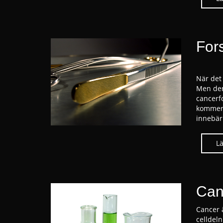
For
När det 
Men den
cancerf
kommer 
innebär
Can
Cancer 
celldeln