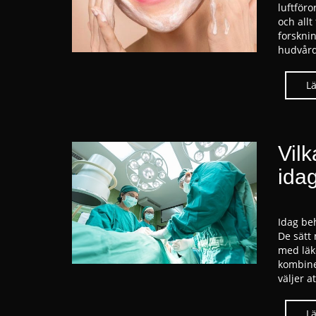
luftföro
och all
forskni
hudvård
Vil
ida
Idag be
De sätt
med läk
kombine
väljer a